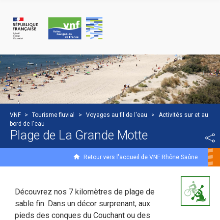
Panneau de gestion des cookies
VNF
>
Tourisme fluvial
>
Voyages au fil de l'eau
>
Activités sur et au
bord de l'eau
Plage de La Grande Motte
Retour vers l'accueil de VNF Rhône Saône
Découvrez nos 7 kilomètres de plage de
sable fin. Dans un décor surprenant, aux
pieds des conques du Couchant ou des