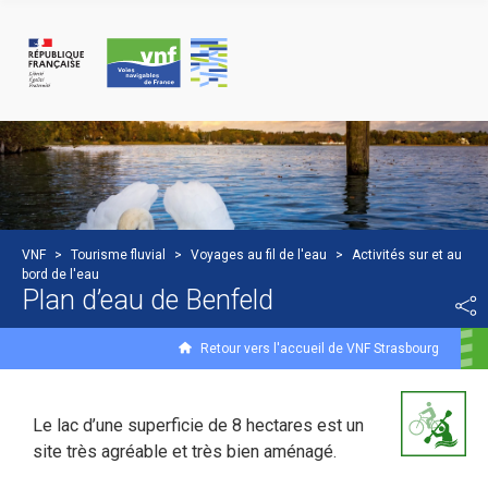
Panneau de gestion des cookies
VNF
>
Tourisme fluvial
>
Voyages au fil de l'eau
>
Activités sur et au
bord de l'eau
Plan d’eau de Benfeld
Retour vers l'accueil de VNF Strasbourg
Le lac d’une superficie de 8 hectares est un
site très agréable et très bien aménagé.