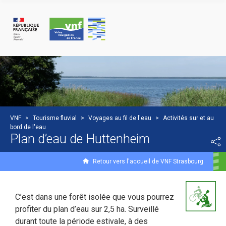
Panneau de gestion des cookies
VNF
>
Tourisme fluvial
>
Voyages au fil de l'eau
>
Activités sur et au
bord de l'eau
Plan d’eau de Huttenheim
Retour vers l'accueil de VNF Strasbourg
C’est dans une forêt isolée que vous pourrez
profiter du plan d’eau sur 2,5 ha. Surveillé
durant toute la période estivale, à des