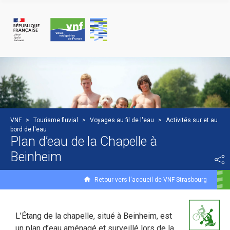
Panneau de gestion des cookies
VNF
>
Tourisme fluvial
>
Voyages au fil de l'eau
>
Activités sur et au
bord de l'eau
Plan d’eau de la Chapelle à
Beinheim
Retour vers l'accueil de VNF Strasbourg
L’Étang de la chapelle, situé à Beinheim, est
un plan d’eau aménagé et surveillé lors de la