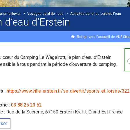
urisme fluvial
>
Voyages au fil de l'eau
>
Activités sur et au bord de l'eau
 d’eau d’Erstein
Retour vers l'accueil de VNF Str
u cœur du Camping Le Wagelrott, le plan d’eau d’Erstein
essible à tous pendant la période d’ouverture du camping.
b :
https://www.ville-erstein.fr/se-divertir/sports-et-loisirs/322
one :
03 88 25 23 52
e :
Rue de la Sucrerie, 67150 Erstein Krafft, Grand Est France
iser