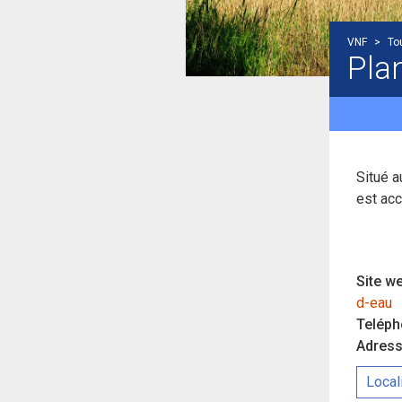
VNF
>
To
Plan
Situé a
est acc
Site we
d-eau
Teléph
Adress
Local