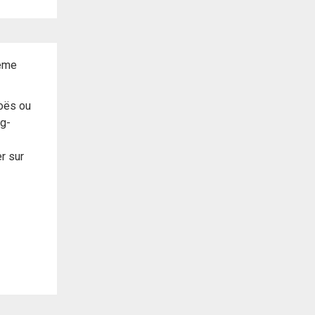
même
noës ou
ng-
r sur