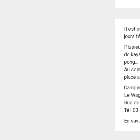
Il est 
jours f
Plusieu
de kaya
pong…
Au sein
place a
Campin
Le Wag
Rue de 
Tél. 03
En savo