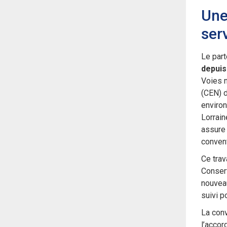
Une
serv
Le part
depuis
Voies n
(CEN) d
environ
Lorrain
assure 
conven
Ce trav
Conserv
nouveau
suivi p
La conv
l’accor