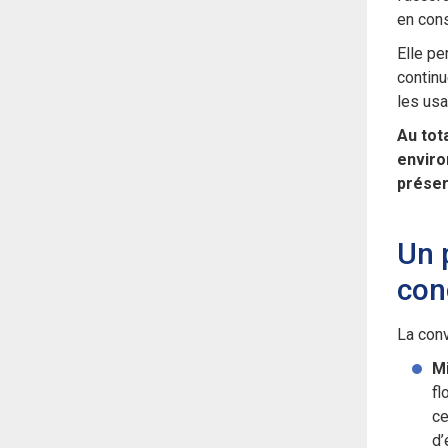
en cons
Elle pe
continu
les usa
Au tot
enviro
préser
Un 
con
La conv
Mi
fl
ce
d’