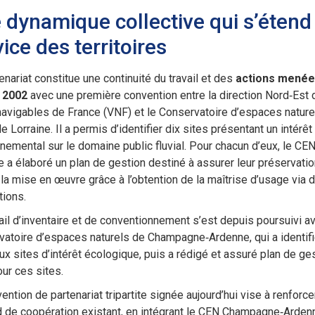
 dynamique collective qui s’étend
ice des territoires
enariat constitue une continuité du travail et des
actions mené
 2002
avec une première convention entre la direction Nord‑Est 
avigables de France (VNF) et le Conservatoire d’espaces nature
e Lorraine. Il a permis d’identifier dix sites présentant un intérêt
nemental sur le domaine public fluvial. Pour chacun d’eux, le CE
e a élaboré un plan de gestion destiné à assurer leur préservatio
la mise en œuvre grâce à l’obtention de la maîtrise d’usage via 
tions.
ail d’inventaire et de conventionnement s’est depuis poursuivi a
atoire d’espaces naturels de Champagne‑Ardenne, qui a identif
x sites d’intérêt écologique, puis a rédigé et assuré plan de ges
our ces sites.
ention de partenariat tripartite signée aujourd’hui vise à renforce
d de coopération existant, en intégrant le CEN Champagne‑Arden