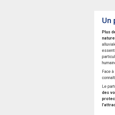
Un 
Plus d
nature
alluvia
essenti
particu
humain
Face à 
connaît
Le part
des vo
protec
l’attra