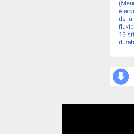
(Meur
élarg
de la
fluvi
13 si
durab