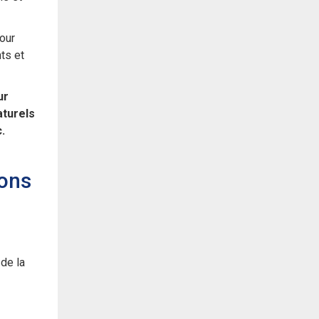
our
ts et
ur
aturels
.
ions
 de la