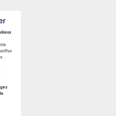
er
ilieux
rôle
urd’hui
ns
x
ages
la