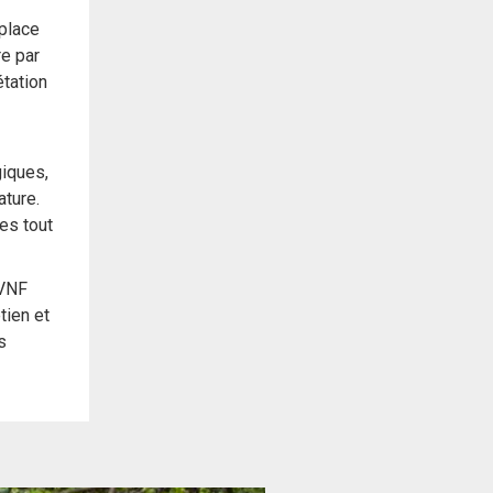
place
re par
étation
iques,
ature.
es tout
VNF
tien et
s