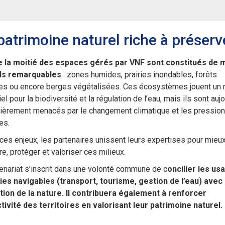
patrimoine naturel riche à préserv
e la moitié des espaces gérés par VNF sont constitués de m
ls remarquables
: zones humides, prairies inondables, forêts
les ou encore berges végétalisées. Ces écosystèmes jouent un 
el pour la biodiversité et la régulation de l’eau, mais ils sont aujo
lièrement menacés par le changement climatique et les pressio
es.
ces enjeux, les partenaires unissent leurs expertises pour mieu
re, protéger et valoriser ces milieux.
enariat s’inscrit dans une volonté commune de c
oncilier les us
ies navigables (transport, tourisme, gestion de l’eau) avec 
tion de la nature. Il contribuera également à renforcer
ctivité des territoires en valorisant leur patrimoine naturel.