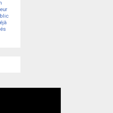
n
veur
blic
éjà
rés