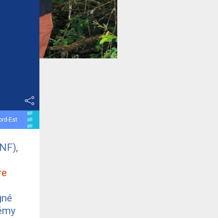
ord-Est
NF),
re
gné
Rémy