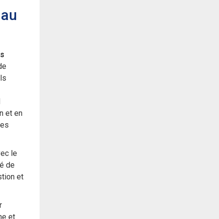
 au
es
de
ls
N
n et en
des
vec le
ié de
tion et
r
ne et