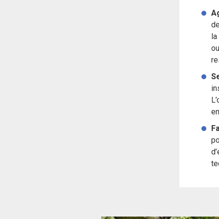
Ag
de
la
ou
re
Se
in
L’
en
Fa
po
d’
te