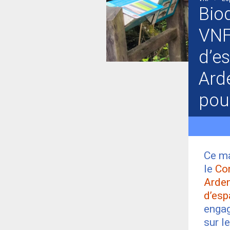
Biod
VNF
d’e
Ard
pou
Ce ma
le
Co
Arde
d’esp
engag
sur l