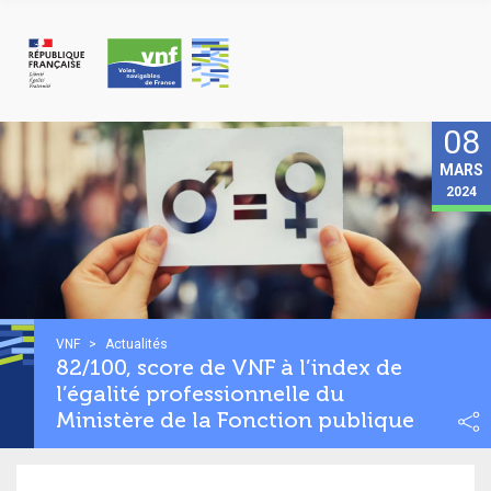
Panneau de gestion des cookies
08
MARS
2024
VNF
>
Actualités
82/100, score de VNF à l’index de
l’égalité professionnelle du
Ministère de la Fonction publique