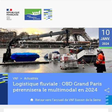
Panneau de gestion des cookies
10
JANV.
2024
VNF
>
Actualités
Logistique fluviale : OBD Grand Paris
pérennisera le multimodal en 2024
Retour vers l'accueil de VNF Bassin de la Seine