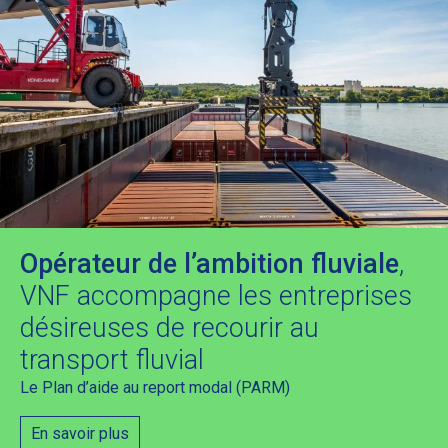
Opérateur de l’ambition fluviale
,
VNF accompagne les entreprises
désireuses de recourir au
transport fluvial
Le Plan d’aide au report modal (PARM)
En savoir plus