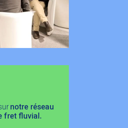
sur
notre réseau
 fret fluvial.