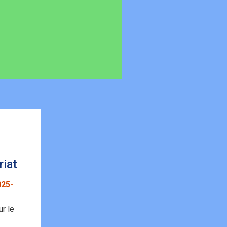
riat
025-
r le