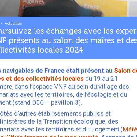
>
Actualités
ursuivez les échanges avec les exper
F présents au salon des maires et de
llectivités locales 2024
 navigables de France était présent au
Salon d
s et des collectivités locales
du 19 au 21
bre, dans l’espace VNF au sein du village des
nariats avec les territoires, de l’écologie et du
ent (stand D06 – pavillon 3).
ôtés d’autres établissements publics et
inistères de la Transition écologique, des
nariats avec les territoires et du Logement (
Mét