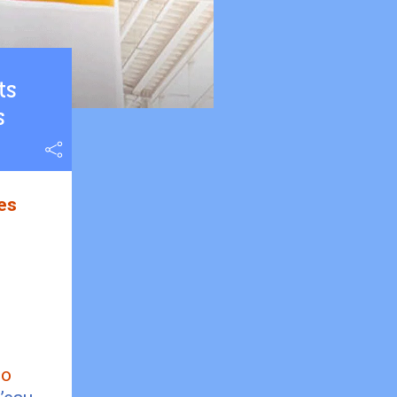
ts
s
es
éo