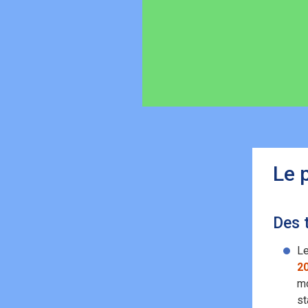
Le 
Des 
Le
2
mo
st