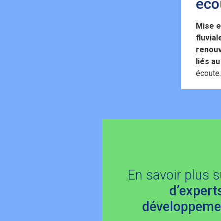
éco
Mise e
fluvia
renouv
liés a
écoute.
En savoir plus 
d’expert
développeme