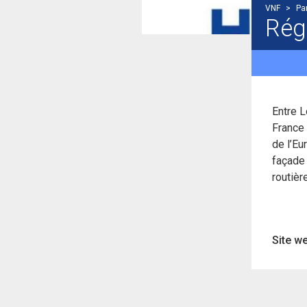
VNF
>
Pa
Rég
Entre L
France 
de l’Eu
façade
routière
Site we