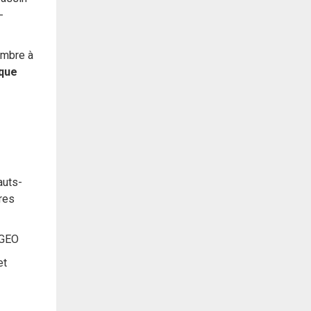
-
Sambre à
que
auts-
ures
AGEO
et