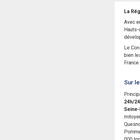
La Rég
Avec en
Hauts-
dévelop
Le Cons
bien le
France
Sur l
Princip
24h/2
Seine-
mitoye
Quesnoy
Pommero
000 ton