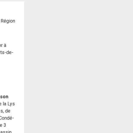
a Région
er à
uts-de-
ison
e la Lys
s, de
 Condé-
e 3
bassin