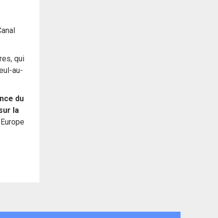
Canal
res, qui
eul-au-
ance du
ur la
d Europe