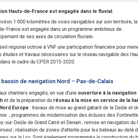
ion Hauts-de-France est engagée dans le fluvial.
viron 1 000 kilomètres de voies navigables sur son territoire, l
de-France est engagée dans un programme ambitieux de
pement de ses axes de circulation fluviale.
eil régional octroie à VNF une participation financière pour men
s études et travaux nécessaires sur le réseau navigable des Ha
 dans le cadre du CPER 2015-2020.
e bassin de navigation Nord – Pas-de-Calais
aux chantiers engagés, en vue d’une
ouverture à la navigation
4h
et de la préparation du
réseau à la mise en service de la lia
Nord Europe
: travaux de mise au grand gabarit de la Deûle et d
nne ; programmes de modernisation des écluses des Fontinette
-sur-Deûle de Grand Carré et Denain ; remise en navigation du
eul ; réalisation de zones d’attente pour les bateaux au-delà d
nes sur la Lys. Sont également programmés la construction du 