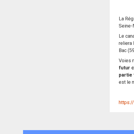
La Régi
Seine-
Le cana
reliera
Bac (59
Voies n
futur 
partie
est le 
https:/