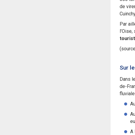
de vir
Cuinchy
Par ail
l’Oise,
tourist
(sourc
Sur l
Dans le
de-Fran
fluvial
Au
Au
eu
A 