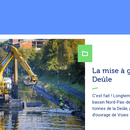
La mise à g
Deûle
C’est fait ! Longte
bassin Nord-Pas-de-
tonnes de la Deûle, 
d’ouvrage de Voies n