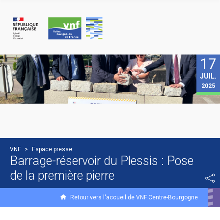
Panneau de gestion des cookies
17
JUIL.
2025
VNF
>
Espace presse
Barrage-réservoir du Plessis : Pose
de la première pierre
Retour vers l'accueil de VNF Centre-Bourgogne