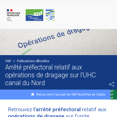
Panneau de gestion des cookies
VNF
>
Publications officielles
Arrêté préfectoral relatif aux
opérations de dragage sur l’UHC
canal du Nord
Retour vers l'accueil de VNF Nord-Pas de Calais
Retrouvez
l’arrêté préfectoral
relatif aux
opérations de dragage
sur l’unité