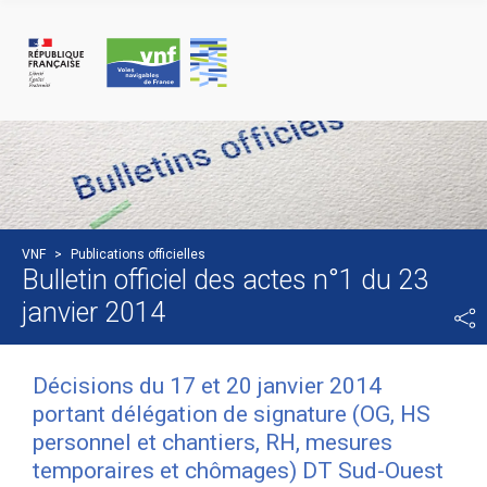
Panneau de gestion des cookies
VNF
>
Publications officielles
Bulletin officiel des actes n°1 du 23
janvier 2014
Décisions du 17 et 20 janvier 2014
portant délégation de signature (OG, HS
personnel et chantiers, RH, mesures
temporaires et chômages) DT Sud-Ouest