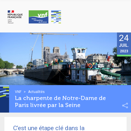
Panneau de gestion des cookies
24
JUIL.
2023
VNF
>
Actualités
La charpente de Notre-Dame de
Paris livrée par la Seine
C’est une étape clé dans la