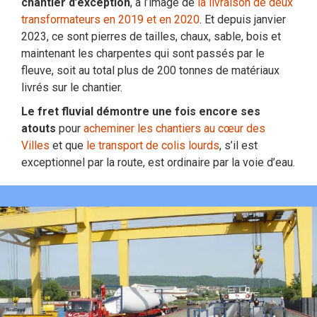
chantier d’exception
, à l’image de
la livraison de deux
transformateurs en 2019 et en 2020
. Et depuis janvier
2023, ce sont pierres de tailles, chaux, sable, bois et
maintenant les charpentes qui sont passés par le
fleuve, soit au total plus de 200 tonnes de matériaux
livrés sur le chantier.
Le fret fluvial démontre une fois encore ses
atouts
pour
acheminer les chantiers au cœur des
Villes
et que
le transport de colis lourds
, s’il est
exceptionnel par la route, est ordinaire par la voie d’eau.