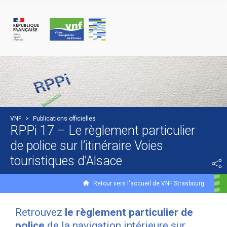
Panneau de gestion des cookies
VNF
>
Publications officielles
RPPi 17 – Le règlement particulier
de police sur l’itinéraire Voies
touristiques d’Alsace
Retour vers l'accueil de VNF Strasbourg
Retrouvez
le règlement particulier de
police
de la navigation intérieure sur