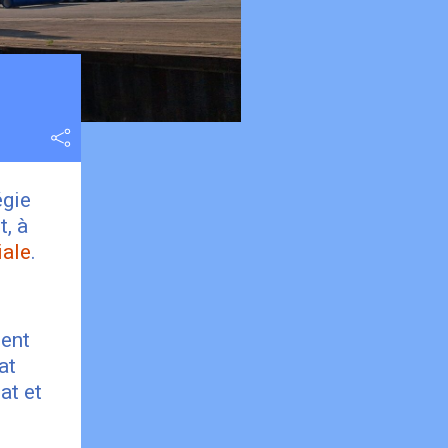
égie
t, à
iale
.
ment
at
at et