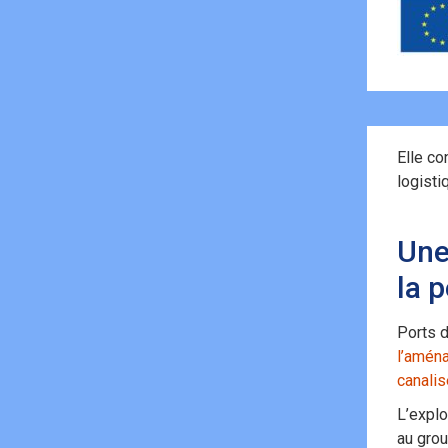
Elle co
logisti
Une
la 
Ports d
l’aména
canali
L’explo
au gro