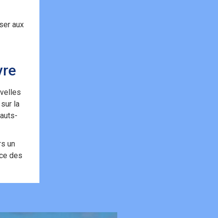
ser aux
vre
uvelles
sur la
auts-
rs un
ice des