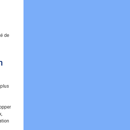
té de
n
 plus
lopper
x,
ation