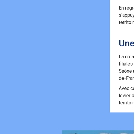
En regr
s’appu
territo
Une
La créa
filiale
Saône 
de-Fra
Avec ce
levier 
territo