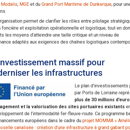
,
Modalis
,
MGE
et du
Grand Port Maritime de Dunkerque
, pour un
ns.
rganisation permet de clarifier les rôles entre pilotage stratégiq
 foncière et exploitation opérationnelle et logistique, tout en do
ts les moyens d’atteindre une taille critique et un niveau de
mance adaptés aux exigences des chaînes logistiques contempo
investissement massif pour
erniser les infrastructures
Le plan d’investissements 
par Ports de Lorraine repr
plus de 30 millions d’eur
agement et la valorisation des sites portuaires existants
en
loppement de l’intermodalité fer-fleuve-route. Ce programme b
inancements européens dans le cadre du
projet MOMMA « Améli
oselle canalisée : création d’une infrastructure à grand gabarit po