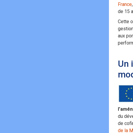
France
de 15 a
Cette o
gestion
aux por
perfor
Un 
mod
l’amén
du déve
de cof
de la M