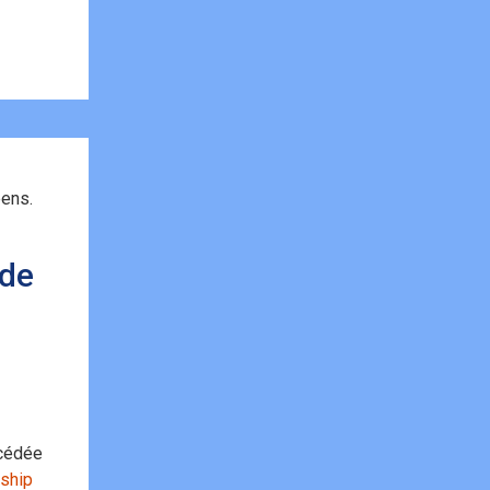
éens.
 de
ncédée
ship