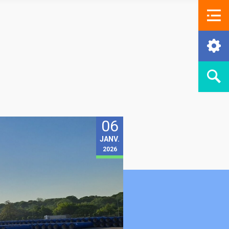
06
JANV.
2026