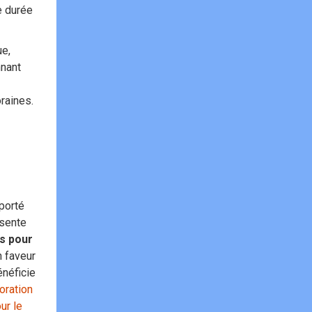
e durée
ue,
nnant
raines.
porté
ésente
os pour
 faveur
énéficie
oration
ur le