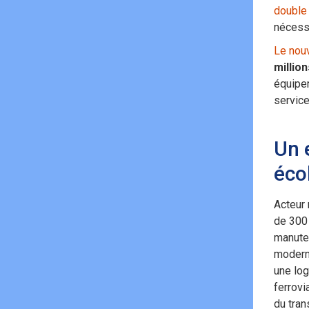
double 
nécessa
Le nou
millio
équipem
service
Un 
éco
Acteur 
de 300 
manuten
moderni
une log
ferrovi
du tran