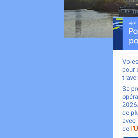
VNF
Po
po
Voies
pour 
trave
Sa pr
opéra
2026.
de pl
avec
de
l’