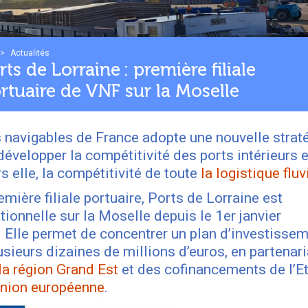
>
Actualités
rts de Lorraine : première filiale
rtuaire de VNF sur la Moselle
 navigables de France adopte une nouvelle strat
développer la compétitivité des ports intérieurs e
rs elle, la compétitivité de toute
la logistique fluv
emière filiale portuaire, Ports de Lorraine est
tionnelle sur la Moselle depuis le 1er janvier
 Elle permet de concentrer un plan d’investisse
usieurs dizaines de millions d’euros, en partenari
la région Grand Est
et des cofinancements de l’Et
Union européenne
.