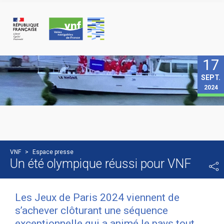
Panneau de gestion des cookies
17
SEPT.
2024
VNF
>
Espace presse
Un été olympique réussi pour VNF
Les Jeux de Paris 2024 viennent de
s’achever clôturant une séquence
exceptionnelle qui a animé le pays tout