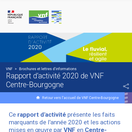
Panneau de gestion des cookies
VNF
>
Brochures et lettres d'informations
Rapport d’activité 2020 de VNF
Centre-Bourgogne
Retour vers l'accueil de VNF Centre-Bourgogne
Ce
rapport d’activité
présente les faits
marquants de l’année 2020 et les actions
mises en œuvre par
VNF
en
Centre-