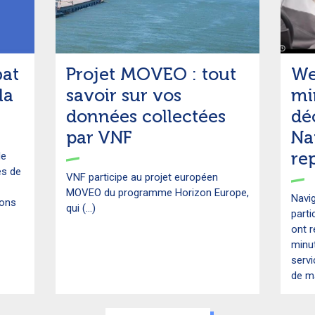
bat
Projet MOVEO : tout
We
la
savoir sur vos
mi
données collectées
dé
par VNF
Na
re
de
res de
VNF participe au projet européen
MOVEO du programme Horizon Europe,
Navi
ions
qui (...)
parti
ont 
minut
servi
de ma