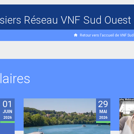
siers Réseau VNF Sud Ouest
Retour vers l'accueil de VNF Su
laires
01
29
JUIN
MAI
2026
2026