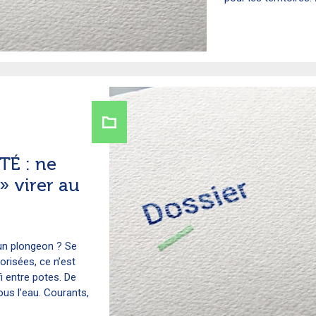
É : ne
 » virer au
’un plongeon ? Se
risées, ce n’est
fi entre potes. De
us l’eau. Courants,