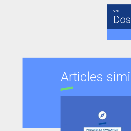
VNF
Dos
Articles simi