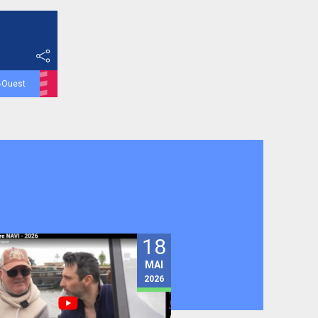
d-Ouest
18
MAI
2026