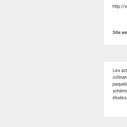
http://
Site we
Les act
cofinan
paquebo
schéma
études,