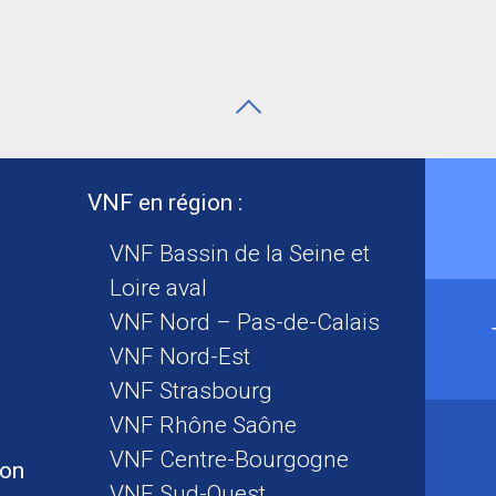
VNF en région :
VNF Bassin de la Seine et
Loire aval
VNF Nord – Pas-de-Calais
VNF Nord-Est
VNF Strasbourg
VNF Rhône Saône
VNF Centre-Bourgogne
ion
VNF Sud-Ouest