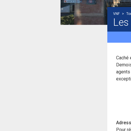
VNF
>
To
Les
Caché 
Demoise
agents
excepti
Adress
Pour ré