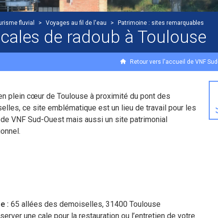
urisme fluvial
>
Voyages au fil de l'eau
>
Patrimoine : sites remarquables
 cales de radoub à Toulouse
Retour vers l'accueil de VNF Su
en plein cœur de Toulouse à proximité du pont des
lles, ce site emblématique est un lieu de travail pour les
 de VNF Sud-Ouest mais aussi un site patrimonial
onnel.
e :
65 allées des demoiselles, 31400 Toulouse
server une cale pour la restauration ou l’entretien de votre