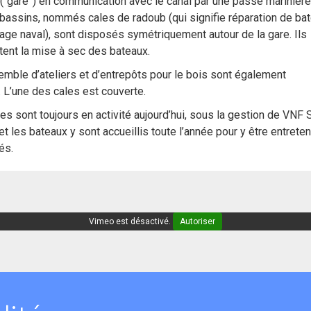
 (“gare”) en communication avec le canal par une passe marinière
bassins, nommés cales de radoub (qui signifie réparation de ba
age naval), sont disposés symétriquement autour de la gare. Ils
ent la mise à sec des bateaux.
mble d’ateliers et d’entrepôts pour le bois sont également
. L’une des cales est couverte.
es sont toujours en activité aujourd’hui, sous la gestion de VNF 
et les bateaux y sont accueillis toute l’année pour y être entrete
és.
Vimeo est désactivé.
Autoriser