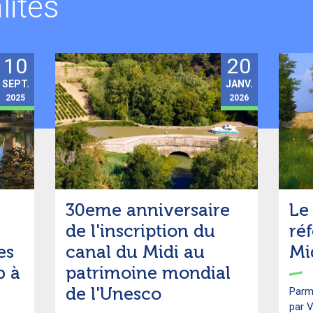
lités
10
20
SEPT.
JANV.
2025
2026
30eme anniversaire
Le 
de l'inscription du
ré
es
canal du Midi au
Mi
b à
patrimoine mondial
de l'Unesco
Parmi
par V