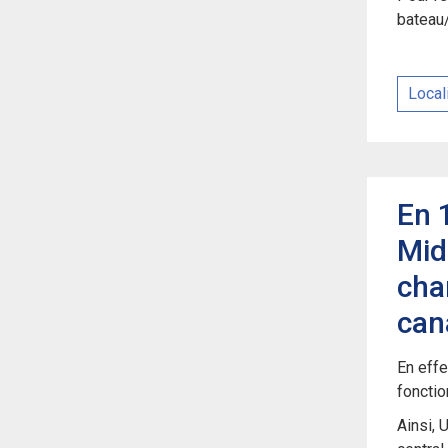
bateau
Local
En 
Mid
cha
can
En effe
foncti
Ainsi, 