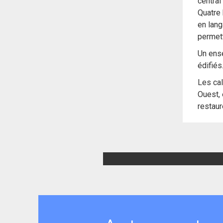
central
Quatre 
en lang
permett
Un ense
édifiés
Les cal
Ouest, 
restaur