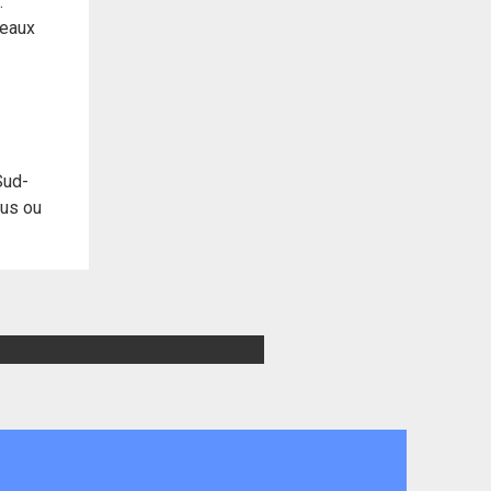
.
teaux
Sud-
nus ou