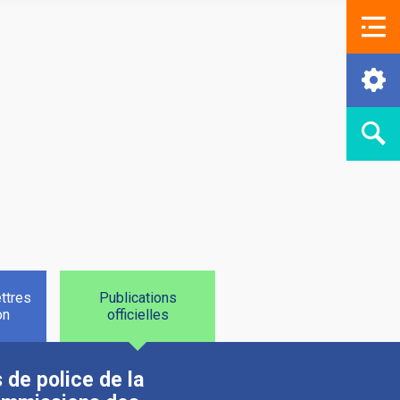
ttres
Publications
on
officielles
 de police de la