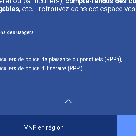
ral ou particuliers),
compte-rendus des c
gables
, etc. : retrouvez dans cet espace v
ons des usagers
culiers de police de plaisance ou ponctuels (RPPp)
uliers de police d’itinéraire (RPPi)
VNF en région :