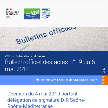
Panneau de gestion des cookies
VNF
>
Publications officielles
Bulletin officiel des actes n°19 du 6
mai 2010
Retour vers l'accueil de VNF Rhône Saône
Décision du 4 mai 2010 portant
délégation de signature DIR Saône-
Rhône-Méditerranée