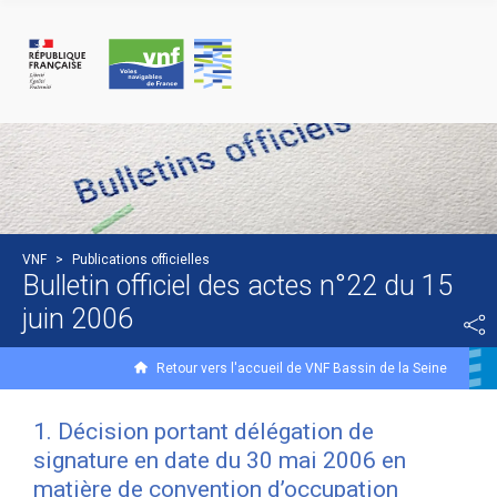
Panneau de gestion des cookies
VNF
>
Publications officielles
Bulletin officiel des actes n°22 du 15
juin 2006
Retour vers l'accueil de VNF Bassin de la Seine
1. Décision portant délégation de
signature en date du 30 mai 2006 en
matière de convention d’occupation