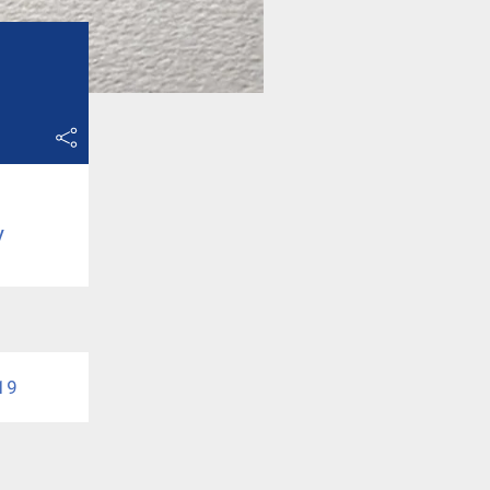
u
y
019