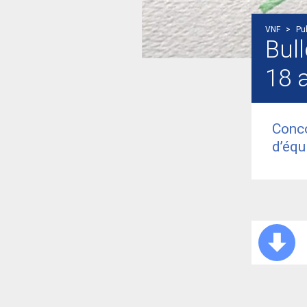
VNF
>
Pub
Bull
18 a
Conco
d’équ