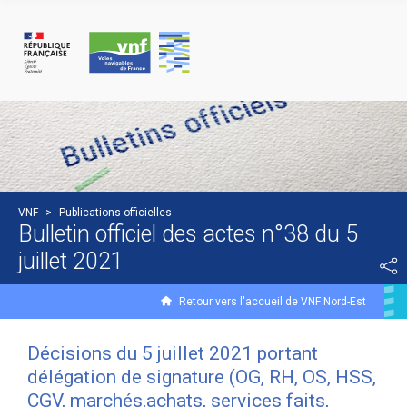
Panneau de gestion des cookies
VNF
>
Publications officielles
Bulletin officiel des actes n°38 du 5
juillet 2021
Retour vers l'accueil de VNF Nord-Est
Décisions du 5 juillet 2021 portant
délégation de signature (OG, RH, OS, HSS,
CGV, marchés,achats, services faits,