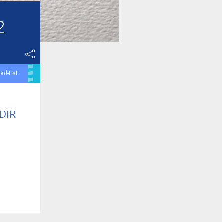
2
ord-Est
 DIR