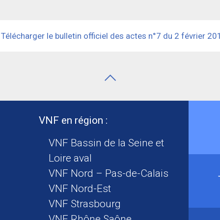
Télécharger le bulletin officiel des actes n°7 du 2 février 20
VNF en région :
VNF Bassin de la Seine et
Loire aval
VNF Nord – Pas-de-Calais
VNF Nord-Est
VNF Strasbourg
VNF Rhône Saône