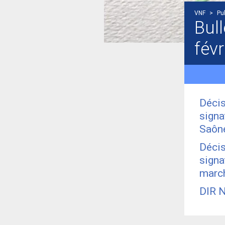
VNF
>
Pub
Bull
févr
Décis
signa
Saôn
Décis
signa
march
DIR N