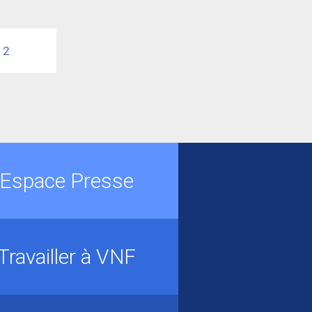
12
Espace Presse
Travailler à VNF