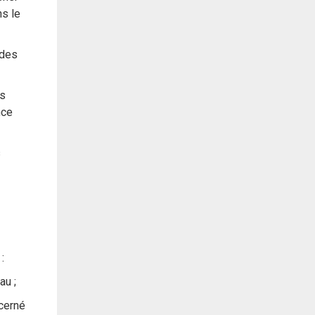
ns le
 des
es
nce
s
:
au ;
ncerné