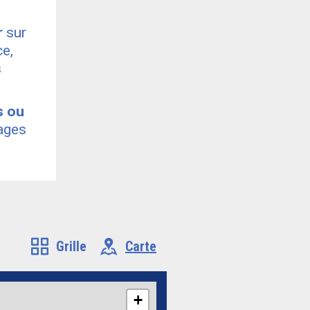
r
sur
ce,
s
s ou
ages
Grille
Carte
+