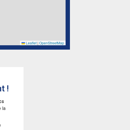
Leaflet
|
OpenStreetMap
t !
cs
e
la
e