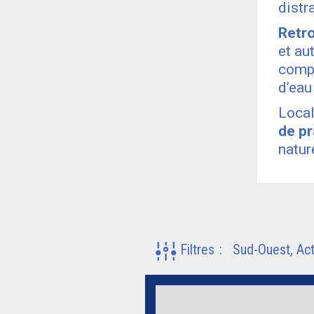
distr
Retro
et au
compo
d’eau
Loca
de p
natur
Filtres
:
Sud-Ouest
Act