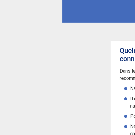
Quel
conn
Dans le
recomm
Na
Il
na
Po
Ne
ch