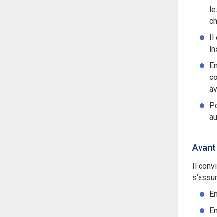
le
ch
Il
in
En
co
av
Po
au
Avant
Il conv
s’assu
En
En