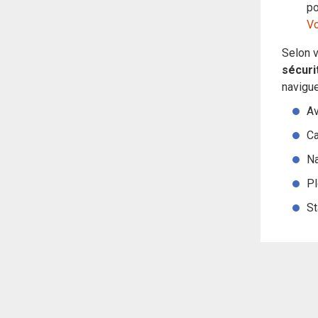
po
Vo
Selon v
sécuri
navigu
Av
Ca
Na
Pl
St