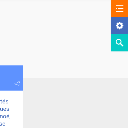
ités
ques
noé,
 se