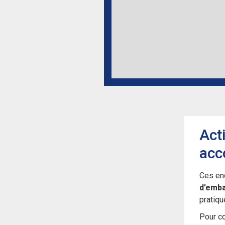
Act
acc
Ces end
d’emb
pratiqu
Pour c