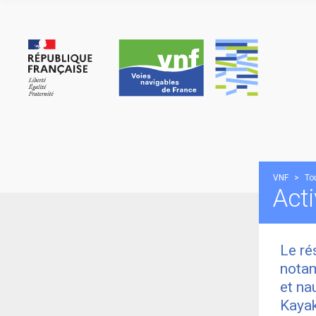
Panneau de gestion des cookies
VNF
>
To
Acti
Le ré
notam
et na
Kayak