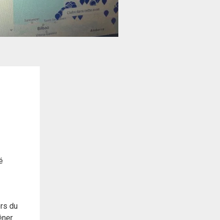
é
ors du
êner