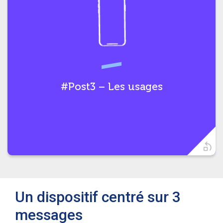
Soyons courtois et bienveillants,
#partageonsnosberges !
#Post3 – Les usages
t)
Un dispositif centré sur 3
messages