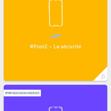
Soyons responsables et
#partageonsnosberges !
#Post2 – La sécurité
t)
#PARTAGEONSNOSBERGES