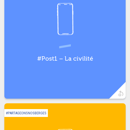
Soyons respectueux et
#partageonsnosberges !
#Post1 – La civilité
t)
#PARTAGEONSNOSBERGES